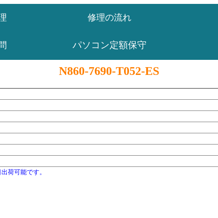
理
修理の流れ
パソコン定額保守
問
N860-7690-T052-ES
日出荷可能です。