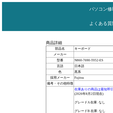
パソコン修
よくある質
商品詳細
部品名
キーボード
メーカー
型番
N860-7690-T052-ES
言語
日本語
色
黒系
採用メーカー
Fujitsu
備考・その他特徴
在庫ありの商品は最短即
(2026年8月2日現在)
グレードA 在庫: なし
グレードB 在庫: なし