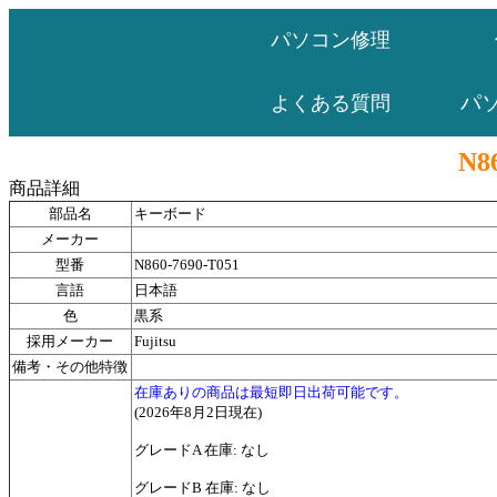
パソコン修理
パ
よくある質問
N8
商品詳細
部品名
キーボード
メーカー
型番
N860-7690-T051
言語
日本語
色
黒系
採用メーカー
Fujitsu
備考・その他特徴
在庫ありの商品は最短即日出荷可能です。
(2026年8月2日現在)
グレードA 在庫: なし
グレードB 在庫: なし