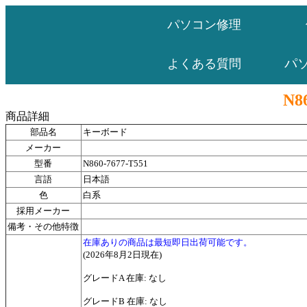
パソコン修理
パ
よくある質問
N8
商品詳細
部品名
キーボード
メーカー
型番
N860-7677-T551
言語
日本語
色
白系
採用メーカー
備考・その他特徴
在庫ありの商品は最短即日出荷可能です。
(2026年8月2日現在)
グレードA 在庫: なし
グレードB 在庫: なし