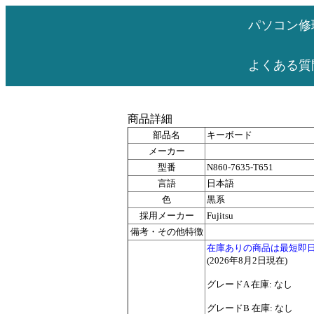
パソコン修
よくある質
商品詳細
部品名
キーボード
メーカー
型番
N860-7635-T651
言語
日本語
色
黒系
採用メーカー
Fujitsu
備考・その他特徴
在庫ありの商品は最短即
(2026年8月2日現在)
グレードA 在庫: なし
グレードB 在庫: なし