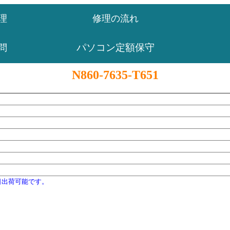
理
修理の流れ
パソコン定額保守
問
N860-7635-T651
日出荷可能です。