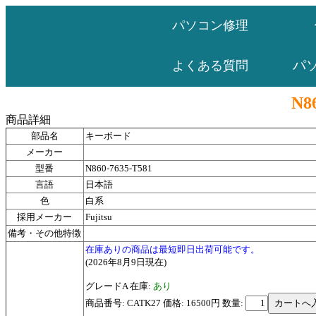
パソコン修理
パ
よくある質問
N8
商品詳細
部品名
キーボード
メーカー
型番
N860-7635-T581
言語
日本語
色
白系
採用メーカー
Fujitsu
備考・その他特徴
在庫ありの商品は最短即日出荷可能です。
(2026年8月9日現在)
グレードA 在庫:
あり
商品番号: CATK27 価格: 16500円
数量: