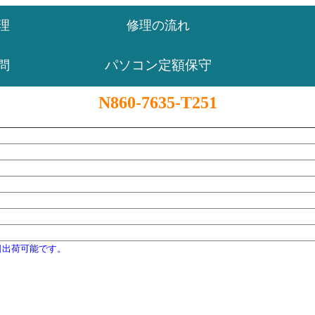
理
修理の流れ
パソコン定額保守
問
N860-7635-T251
日出荷可能です。