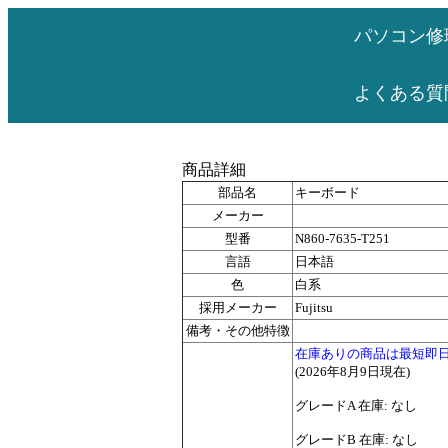
パソコン修
よくある質
商品詳細
部品名
キーボード
メーカー
型番
N860-7635-T251
言語
日本語
色
白系
採用メーカー
Fujitsu
備考・その他特徴
在庫ありの商品は最短即
(2026年8月9日現在)
グレードA 在庫: なし
グレードB 在庫: なし