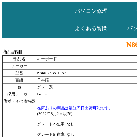
パソコン修理
パ
よくある質問
N8
商品詳細
部品名
キーボード
メーカー
型番
N860-7635-T052
言語
日本語
色
グレー系
採用メーカー
Fujitsu
備考・その他特徴
在庫ありの商品は最短即日出荷可能です。
(2026年8月2日現在)
グレードA 在庫: なし
グレードB 在庫: なし