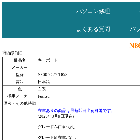
パソコン修理
パ
よくある質問
N8
商品詳細
部品名
キーボード
メーカー
型番
N860-7627-T053
言語
日本語
色
白系
採用メーカー
Fujitsu
備考・その他特徴
在庫ありの商品は最短即日出荷可能です。
(2026年8月9日現在)
グレードA 在庫: なし
グレードB 在庫: なし