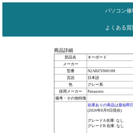
パソコン修
よくある質
商品詳細
部品名
キーボード
メーカー
型番
N2ABZY000189
言語
日本語
色
グレー系
採用メーカー
Panasonic
備考・その他特徴
在庫ありの商品は最短即
(2026年8月9日現在)
グレードA 在庫: なし
グレードB 在庫: なし