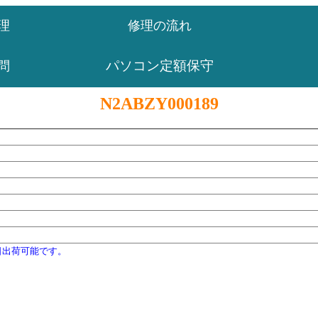
理
修理の流れ
パソコン定額保守
問
N2ABZY000189
日出荷可能です。