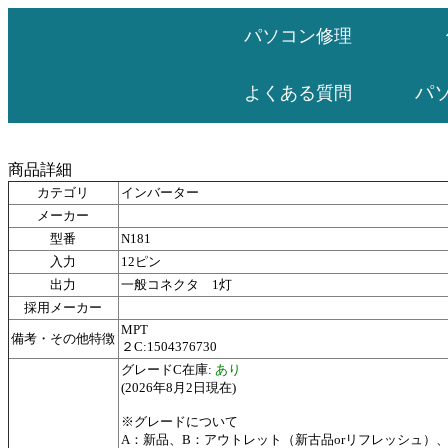
パソコン修理
パ
よくある質問
商品詳細
カテゴリ
インバーター
メーカー
型番
N181
入力
12ピン
出力
一般コネクタ 1灯
採用メーカー
MPT
備考・その他特徴
２C:1504376730
グレードC在庫:
あり
(2026年8月2日現在)
※グレードについて
A：新品、B：アウトレット（新古品orリフレッシュ）