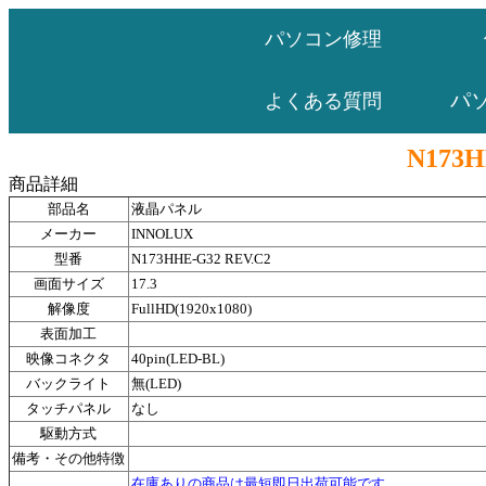
パソコン修理
パ
よくある質問
N173H
商品詳細
部品名
液晶パネル
メーカー
INNOLUX
型番
N173HHE-G32 REV.C2
画面サイズ
17.3
解像度
FullHD(1920x1080)
表面加工
映像コネクタ
40pin(LED-BL)
バックライト
無(LED)
タッチパネル
なし
駆動方式
備考・その他特徴
在庫ありの商品は最短即日出荷可能です。