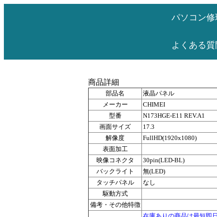
パソコン修
よくある質
商品詳細
部品名
液晶パネル
メーカー
CHIMEI
型番
N173HGE-E11 REV.A1
画面サイズ
17.3
解像度
FullHD(1920x1080)
表面加工
映像コネクタ
30pin(LED-BL)
バックライト
無(LED)
タッチパネル
なし
駆動方式
備考・その他特徴
在庫ありの商品は最短即