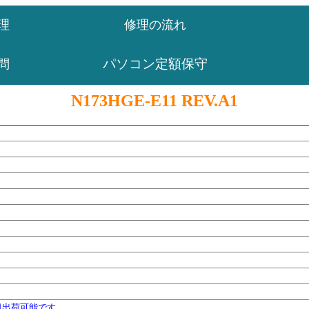
理
修理の流れ
パソコン定額保守
問
N173HGE-E11 REV.A1
日出荷可能です。