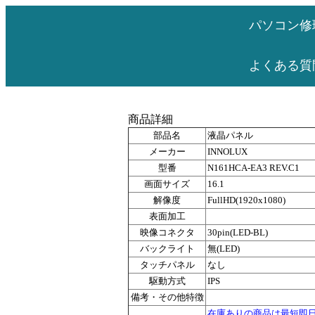
パソコン修
よくある質
商品詳細
部品名
液晶パネル
メーカー
INNOLUX
型番
N161HCA-EA3 REV.C1
画面サイズ
16.1
解像度
FullHD(1920x1080)
表面加工
映像コネクタ
30pin(LED-BL)
バックライト
無(LED)
タッチパネル
なし
駆動方式
IPS
備考・その他特徴
在庫ありの商品は最短即