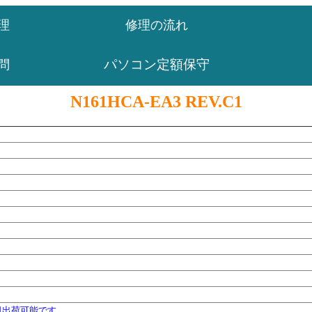
理
修理の流れ
パソコン定額保守
問
N161HCA-EA3 REV.C1
日出荷可能です。