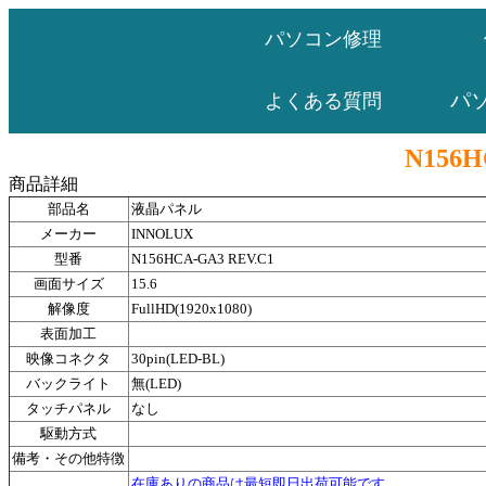
パソコン修理
パ
よくある質問
N156H
商品詳細
部品名
液晶パネル
メーカー
INNOLUX
型番
N156HCA-GA3 REV.C1
画面サイズ
15.6
解像度
FullHD(1920x1080)
表面加工
映像コネクタ
30pin(LED-BL)
バックライト
無(LED)
タッチパネル
なし
駆動方式
備考・その他特徴
在庫ありの商品は最短即日出荷可能です。