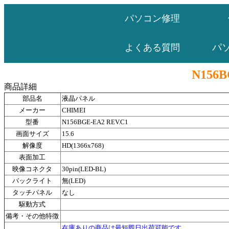
パソコン修理
パ
よくある質問
N156B
商品詳細
部品名
液晶パネル
メーカー
CHIMEI
型番
N156BGE-EA2 REV.C1
画面サイズ
15.6
解像度
HD(1366x768)
表面加工
映像コネクタ
30pin(LED-BL)
バックライト
無(LED)
タッチパネル
なし
駆動方式
備考・その他特徴
在庫ありの商品は最短即日出荷可能です。