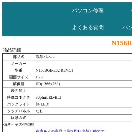
パソコン修理
パ
よくある質問
N156B
商品詳細
部品名
液晶パネル
メーカー
型番
N156BGE-E32 REV.C1
画面サイズ
15.6
解像度
HD(1366x768)
表面加工
映像コネクタ
30pin(LED-BL)
バックライト
無(LED)
タッチパネル
なし
駆動方式
備考・その他特徴
在庫ありの商品は最短即日出荷可能です。