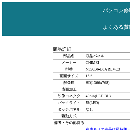
パソコン修
よくある質
商品詳細
部品名
液晶パネル
メーカー
CHIMEI
型番
N156B6-L0A REV.C3
画面サイズ
15.6
解像度
HD(1366x768)
表面加工
映像コネクタ
40pin(LED-BL)
バックライト
無(LED)
タッチパネル
なし
駆動方式
備考・その他特徴
在庫ありの商品は最短即