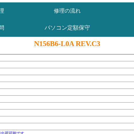
理
修理の流れ
パソコン定額保守
問
N156B6-L0A REV.C3
日出荷可能です。