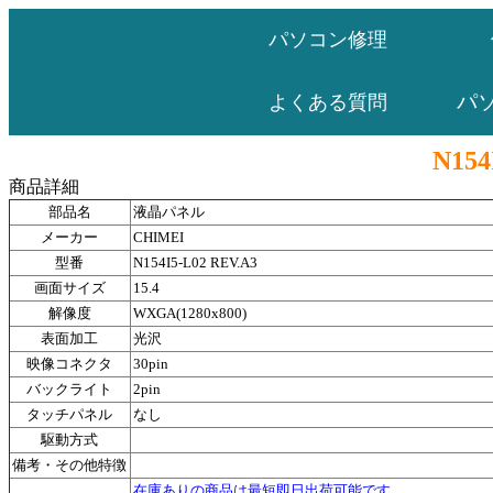
パソコン修理
パ
よくある質問
N154
商品詳細
部品名
液晶パネル
メーカー
CHIMEI
型番
N154I5-L02 REV.A3
画面サイズ
15.4
解像度
WXGA(1280x800)
表面加工
光沢
映像コネクタ
30pin
バックライト
2pin
タッチパネル
なし
駆動方式
備考・その他特徴
在庫ありの商品は最短即日出荷可能です。