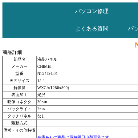
パソコン修理
パ
よくある質問
商品詳細
部品名
液晶パネル
メーカー
CHIMEI
型番
N154I5-L01
画面サイズ
15.4
解像度
WXGA(1280x800)
表面加工
光沢
映像コネクタ
30pin
バックライト
2pin
タッチパネル
なし
駆動方式
備考・その他特徴
在庫ありの商品は最短即日出荷可能です。