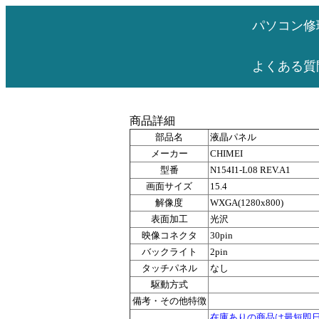
パソコン修
よくある質
商品詳細
部品名
液晶パネル
メーカー
CHIMEI
型番
N154I1-L08 REV.A1
画面サイズ
15.4
解像度
WXGA(1280x800)
表面加工
光沢
映像コネクタ
30pin
バックライト
2pin
タッチパネル
なし
駆動方式
備考・その他特徴
在庫ありの商品は最短即