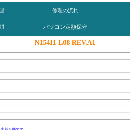
理
修理の流れ
パソコン定額保守
問
N154I1-L08 REV.A1
日出荷可能です。