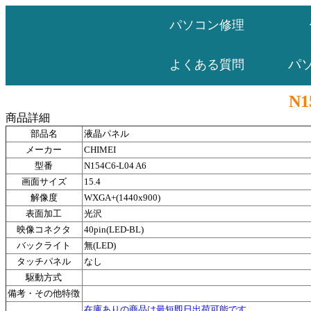
パソコン修理
パ
よくある質問
N1
商品詳細
部品名
液晶パネル
メーカー
CHIMEI
型番
N154C6-L04 A6
画面サイズ
15.4
解像度
WXGA+(1440x900)
表面加工
光沢
映像コネクタ
40pin(LED-BL)
バックライト
無(LED)
タッチパネル
なし
駆動方式
備考・その他特徴
在庫ありの商品は最短即日出荷可能です。