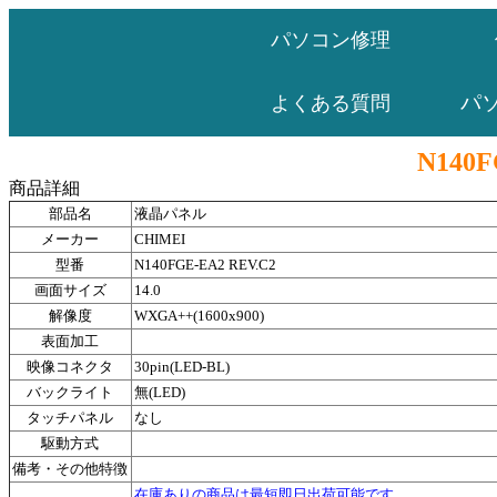
パソコン修理
パ
よくある質問
N140F
商品詳細
部品名
液晶パネル
メーカー
CHIMEI
型番
N140FGE-EA2 REV.C2
画面サイズ
14.0
解像度
WXGA++(1600x900)
表面加工
映像コネクタ
30pin(LED-BL)
バックライト
無(LED)
タッチパネル
なし
駆動方式
備考・その他特徴
在庫ありの商品は最短即日出荷可能です。