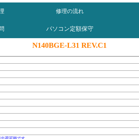
理
修理の流れ
パソコン定額保守
問
N140BGE-L31 REV.C1
日出荷可能です。