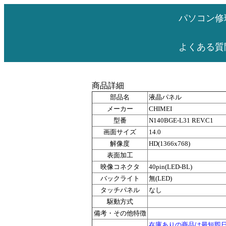
パソコン修
よくある質
商品詳細
部品名
液晶パネル
メーカー
CHIMEI
型番
N140BGE-L31 REV.C1
画面サイズ
14.0
解像度
HD(1366x768)
表面加工
映像コネクタ
40pin(LED-BL)
バックライト
無(LED)
タッチパネル
なし
駆動方式
備考・その他特徴
在庫ありの商品は最短即