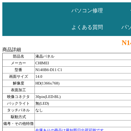
パソコン修理
パ
よくある質問
N1
商品詳細
部品名
液晶パネル
メーカー
CHIMEI
型番
N140B6-D11 C1
画面サイズ
14.0
解像度
HD(1366x768)
表面加工
映像コネクタ
30pin(LED-BL)
バックライト
無(LED)
タッチパネル
なし
駆動方式
備考・その他特徴
在庫ありの商品は最短即日出荷可能です。