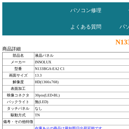
パソコン修理
パ
よくある質問
N13
商品詳細
部品名
液晶パネル
メーカー
INNOLUX
型番
N133BGA-EA2 C1
画面サイズ
13.3
解像度
HD(1366x768)
表面加工
映像コネクタ
30pin(LED-BL)
バックライト
無(LED)
タッチパネル
なし
駆動方式
TN
備考・その他特徴
在庫ありの商品は最短即日出荷可能です。