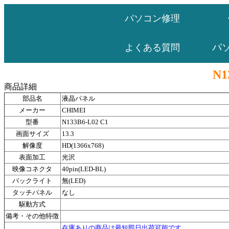
パソコン修理
パ
よくある質問
N1
商品詳細
部品名
液晶パネル
メーカー
CHIMEI
型番
N133B6-L02 C1
画面サイズ
13.3
解像度
HD(1366x768)
表面加工
光沢
映像コネクタ
40pin(LED-BL)
バックライト
無(LED)
タッチパネル
なし
駆動方式
備考・その他特徴
在庫ありの商品は最短即日出荷可能です。