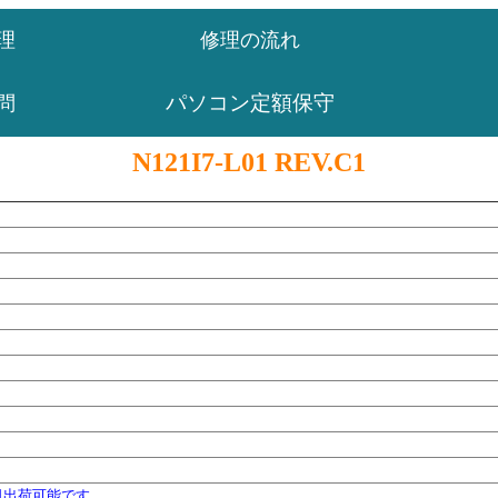
理
修理の流れ
パソコン定額保守
問
N121I7-L01 REV.C1
日出荷可能です。