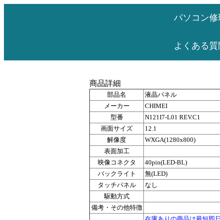
パソコン修
よくある質
商品詳細
部品名
液晶パネル
メーカー
CHIMEI
型番
N121I7-L01 REV.C1
画面サイズ
12.1
解像度
WXGA(1280x800)
表面加工
映像コネクタ
40pin(LED-BL)
バックライト
無(LED)
タッチパネル
なし
駆動方式
備考・その他特徴
在庫ありの商品は最短即