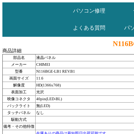
パソコン修理
パ
よくある質問
N116B
商品詳細
部品名
液晶パネル
メーカー
CHIMEI
型番
N116BGE-LB1 REV.B1
画面サイズ
11.6
解像度
HD(1366x768)
表面加工
光沢
映像コネクタ
40pin(LED-BL)
バックライト
無(LED)
タッチパネル
なし
駆動方式
備考・その他特徴
在庫ありの商品は最短即日出荷可能です。