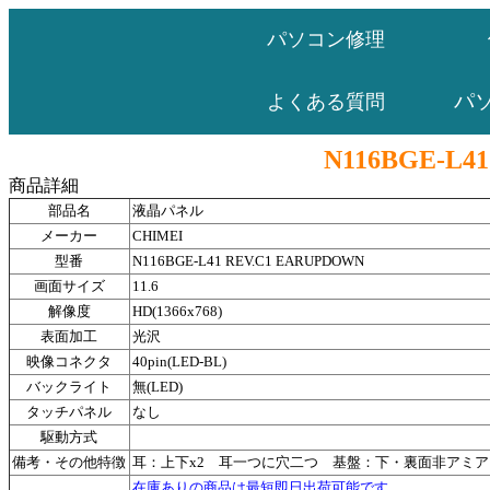
パソコン修理
パ
よくある質問
N116BGE-L4
商品詳細
部品名
液晶パネル
メーカー
CHIMEI
型番
N116BGE-L41 REV.C1 EARUPDOWN
画面サイズ
11.6
解像度
HD(1366x768)
表面加工
光沢
映像コネクタ
40pin(LED-BL)
バックライト
無(LED)
タッチパネル
なし
駆動方式
備考・その他特徴
耳：上下x2 耳一つに穴二つ 基盤：下・裏面非アミア
在庫ありの商品は最短即日出荷可能です。