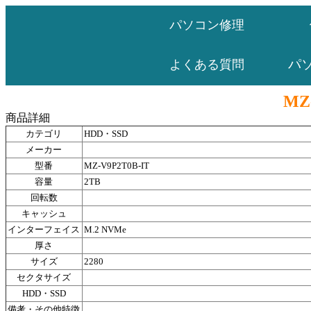
パソコン修理
パ
よくある質問
MZ
商品詳細
カテゴリ
HDD・SSD
メーカー
型番
MZ-V9P2T0B-IT
容量
2TB
回転数
キャッシュ
インターフェイス
M.2 NVMe
厚さ
サイズ
2280
セクタサイズ
HDD・SSD
備考・その他特徴