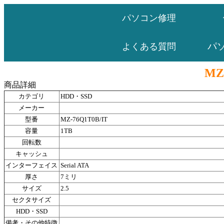
パソコン修理
パ
よくある質問
MZ
商品詳細
カテゴリ
HDD・SSD
メーカー
型番
MZ-76Q1T0B/IT
容量
1TB
回転数
キャッシュ
インターフェイス
Serial ATA
厚さ
7ミリ
サイズ
2.5
セクタサイズ
HDD・SSD
備考・その他特徴