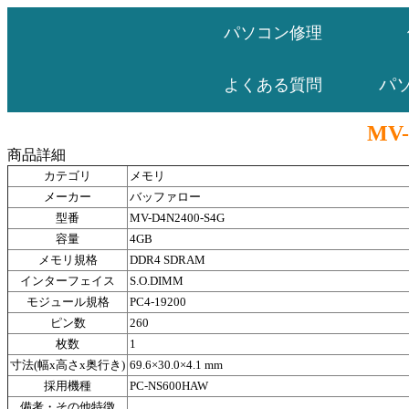
パソコン修理
パ
よくある質問
MV-
商品詳細
カテゴリ
メモリ
メーカー
バッファロー
型番
MV-D4N2400-S4G
容量
4GB
メモリ規格
DDR4 SDRAM
インターフェイス
S.O.DIMM
モジュール規格
PC4-19200
ピン数
260
枚数
1
寸法(幅x高さx奥行き)
69.6×30.0×4.1 mm
採用機種
PC-NS600HAW
備考・その他特徴