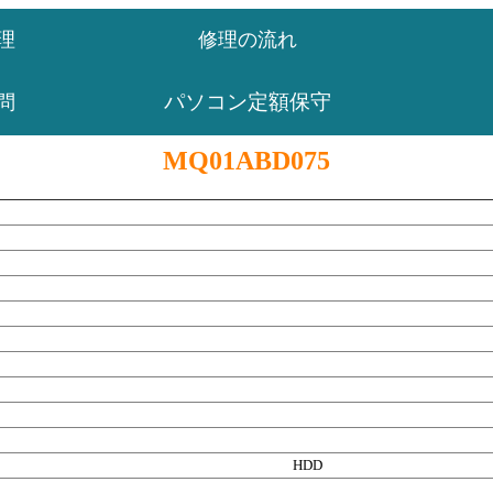
理
修理の流れ
パソコン定額保守
問
MQ01ABD075
HDD