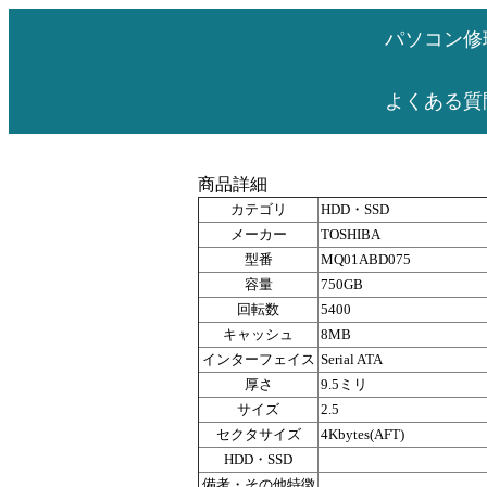
パソコン修
よくある質
商品詳細
カテゴリ
HDD・SSD
メーカー
TOSHIBA
型番
MQ01ABD075
容量
750GB
回転数
5400
キャッシュ
8MB
インターフェイス
Serial ATA
厚さ
9.5ミリ
サイズ
2.5
セクタサイズ
4Kbytes(AFT)
HDD・SSD
備考・その他特徴