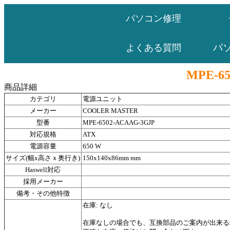
パソコン修理
パ
よくある質問
MPE-6
商品詳細
カテゴリ
電源ユニット
メーカー
COOLER MASTER
型番
MPE-6502-ACAAG-3GJP
対応規格
ATX
電源容量
650 W
サイズ(幅x高さｘ奥行き)
150x140x86mm mm
Haswell対応
採用メーカー
備考・その他特徴
在庫: なし
在庫なしの場合でも、互換部品のご案内が出来る