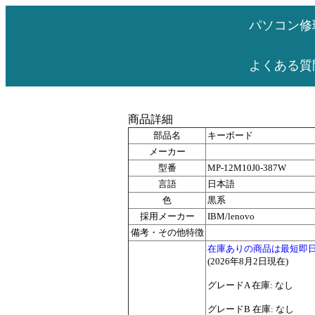
パソコン修
よくある質
商品詳細
部品名
キーボード
メーカー
型番
MP-12M10J0-387W
言語
日本語
色
黒系
採用メーカー
IBM/lenovo
備考・その他特徴
在庫ありの商品は最短即
(2026年8月2日現在)
グレードA 在庫: なし
グレードB 在庫: なし