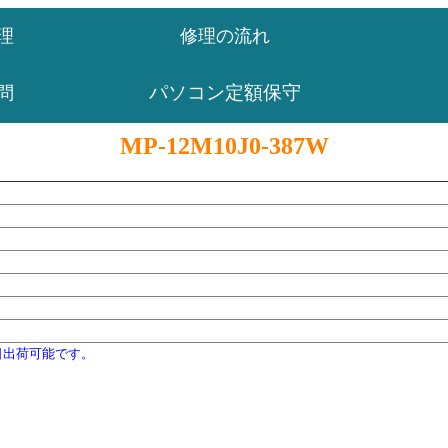
理
修理の流れ
パソコン定額保守
問
MP-12M10J0-387W
日出荷可能です。