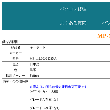
パソコン修理
パ
よくある質問
MP-1
商品詳細
部品名
キーボード
メーカー
型番
MP-11L60J0-D85 A
言語
日本語
色
黒系
採用メーカー
Fujitsu
備考・その他特徴
在庫ありの商品は最短即日出荷可能です。
(2026年8月9日現在)
グレードA 在庫: なし
グレードB 在庫: なし