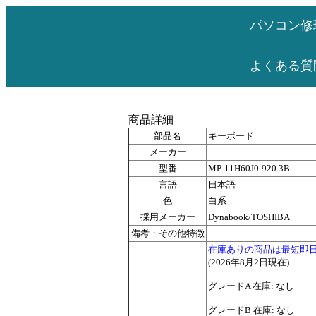
パソコン修
よくある質
商品詳細
部品名
キーボード
メーカー
型番
MP-11H60J0-920 3B
言語
日本語
色
白系
採用メーカー
Dynabook/TOSHIBA
備考・その他特徴
在庫ありの商品は最短即
(2026年8月2日現在)
グレードA 在庫: なし
グレードB 在庫: なし