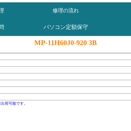
理
修理の流れ
パソコン定額保守
問
MP-11H60J0-920 3B
日出荷可能です。