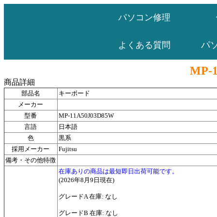
パソコン修理
パ
よくある質問
MP-
商品詳細
部品名
キーボード
メーカー
型番
MP-11A50J03D85W
言語
日本語
色
黒系
採用メーカー
Fujitsu
備考・その他特徴
在庫ありの商品は最短即日出荷可能です。
(2026年8月9日現在)
グレードA 在庫: なし
グレードB 在庫: なし