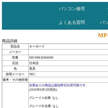
パソコン修理
パ
よくある質問
MP-
商品詳細
部品名
キーボード
メーカー
型番
MP-09R30J06698
言語
日本語
色
黒系
採用メーカー
NEC
備考・その他特徴
在庫ありの商品は最短即日出荷可能です。
(2026年8月2日現在)
グレードA 在庫: なし
グレードB 在庫: なし