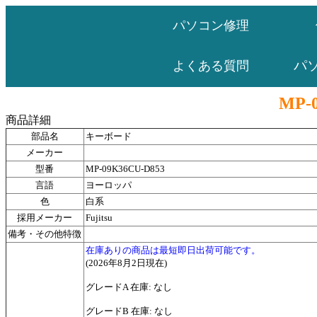
パソコン修理
パ
よくある質問
MP-
商品詳細
部品名
キーボード
メーカー
型番
MP-09K36CU-D853
言語
ヨーロッパ
色
白系
採用メーカー
Fujitsu
備考・その他特徴
在庫ありの商品は最短即日出荷可能です。
(2026年8月2日現在)
グレードA 在庫: なし
グレードB 在庫: なし