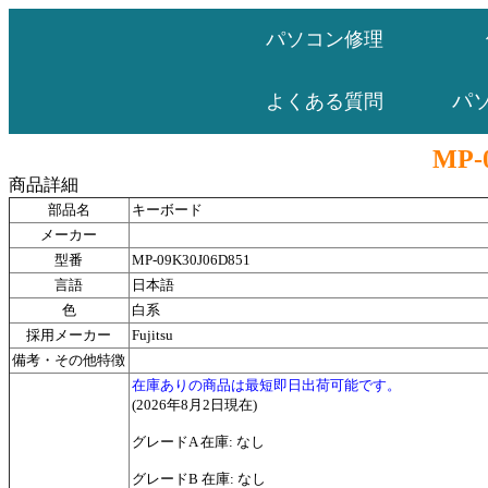
パソコン修理
パ
よくある質問
MP-
商品詳細
部品名
キーボード
メーカー
型番
MP-09K30J06D851
言語
日本語
色
白系
採用メーカー
Fujitsu
備考・その他特徴
在庫ありの商品は最短即日出荷可能です。
(2026年8月2日現在)
グレードA 在庫: なし
グレードB 在庫: なし