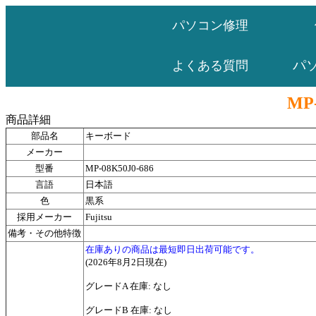
パソコン修理
パ
よくある質問
MP-
商品詳細
部品名
キーボード
メーカー
型番
MP-08K50J0-686
言語
日本語
色
黒系
採用メーカー
Fujitsu
備考・その他特徴
在庫ありの商品は最短即日出荷可能です。
(2026年8月2日現在)
グレードA 在庫: なし
グレードB 在庫: なし