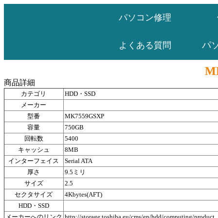
パソコン修理
パ
よくある質問
M
商品詳細
カテゴリ
HDD・SSD
メーカー
型番
MK7559GSXP
容量
750GB
回転数
5400
キャッシュ
8MB
インターフェイス
Serial ATA
厚さ
9.5ミリ
サイズ
2.5
セクタサイズ
4Kbytes(AFT)
HDD・SSD
メーカーへのリンク
http://storage.toshiba.eu/cms/en/hdd/computing/product_