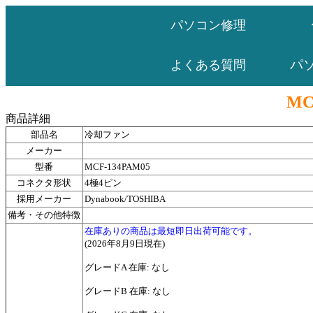
パソコン修理
パ
よくある質問
MC
商品詳細
部品名
冷却ファン
メーカー
型番
MCF-134PAM05
コネクタ形状
4極4ピン
採用メーカー
Dynabook/TOSHIBA
備考・その他特徴
在庫ありの商品は最短即日出荷可能です。
(2026年8月9日現在)
グレードA 在庫: なし
グレードB 在庫: なし