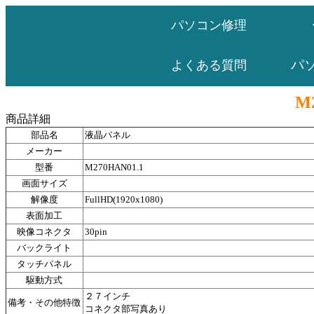
パソコン修理
パ
よくある質問
M
商品詳細
部品名
液晶パネル
メーカー
型番
M270HAN01.1
画面サイズ
解像度
FullHD(1920x1080)
表面加工
映像コネクタ
30pin
バックライト
タッチパネル
駆動方式
２７インチ
備考・その他特徴
コネクタ部写真あり