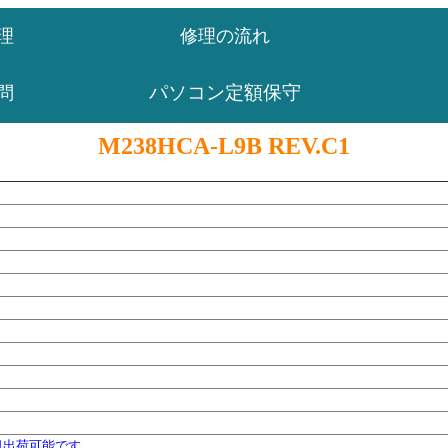
理
修理の流れ
パソコン定額保守
問
M238HCA-L9B REV.C1
日出荷可能です。