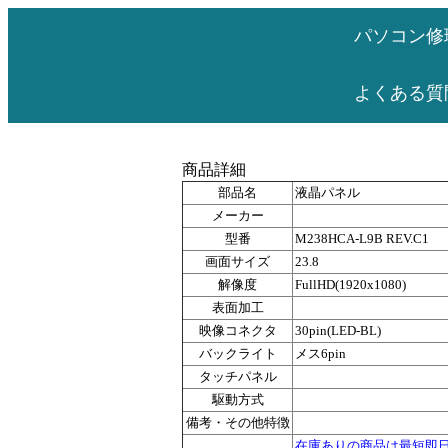
パソコン修
よくある質
商品詳細
部品名
液晶パネル
メーカー
型番
M238HCA-L9B REV.C1
画面サイズ
23.8
解像度
FullHD(1920x1080)
表面加工
映像コネクタ
30pin(LED-BL)
バックライト
メス6pin
タッチパネル
駆動方式
備考・その他特徴
在庫ありの商品は最短即