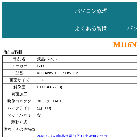
パソコン修理
パ
よくある質問
M116N
商品詳細
部品名
液晶パネル
メーカー
IVO
型番
M116NWR1 R7 HW:1.A
画面サイズ
11.6
解像度
HD(1366x768)
表面加工
映像コネクタ
30pin(LED-BL)
バックライト
無(LED)
タッチパネル
なし
駆動方式
備考・その他特徴
在庫ありの商品は最短即日出荷可能です。