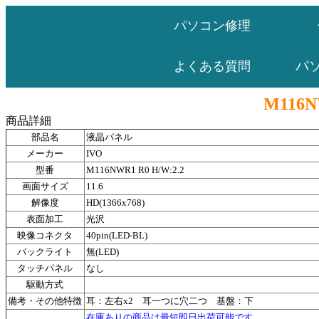
パソコン修理
パ
よくある質問
M116N
商品詳細
部品名
液晶パネル
メーカー
IVO
型番
M116NWR1 R0 H/W:2.2
画面サイズ
11.6
解像度
HD(1366x768)
表面加工
光沢
映像コネクタ
40pin(LED-BL)
バックライト
無(LED)
タッチパネル
なし
駆動方式
備考・その他特徴
耳：左右x2 耳一つに穴二つ 基盤：下
在庫ありの商品は最短即日出荷可能です。