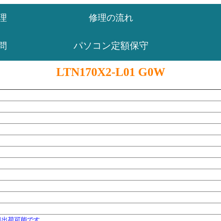
理
修理の流れ
パソコン定額保守
問
LTN170X2-L01 G0W
日出荷可能です。