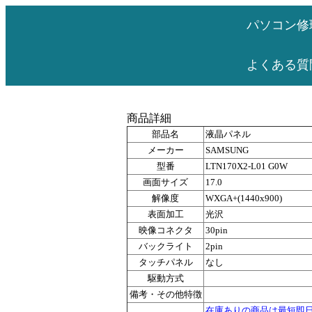
パソコン修
よくある質
商品詳細
部品名
液晶パネル
メーカー
SAMSUNG
型番
LTN170X2-L01 G0W
画面サイズ
17.0
解像度
WXGA+(1440x900)
表面加工
光沢
映像コネクタ
30pin
バックライト
2pin
タッチパネル
なし
駆動方式
備考・その他特徴
在庫ありの商品は最短即