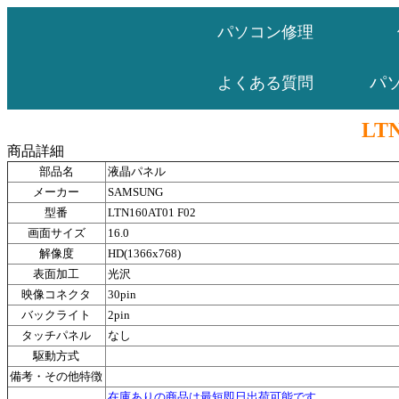
パソコン修理
パ
よくある質問
LTN
商品詳細
部品名
液晶パネル
メーカー
SAMSUNG
型番
LTN160AT01 F02
画面サイズ
16.0
解像度
HD(1366x768)
表面加工
光沢
映像コネクタ
30pin
バックライト
2pin
タッチパネル
なし
駆動方式
備考・その他特徴
在庫ありの商品は最短即日出荷可能です。